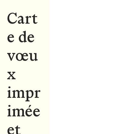
Cart
e de
vœu
x
impr
imée
et