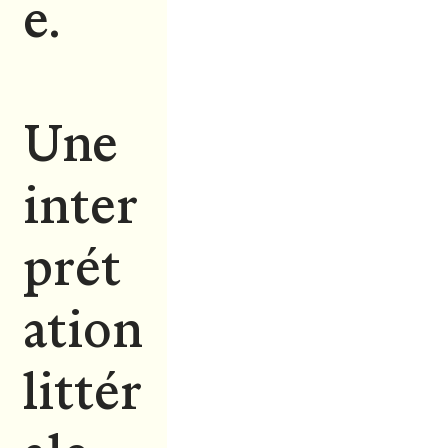
e.
Une
inter
prét
ation
littér