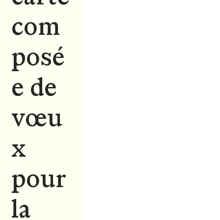
com
posé
e de
vœu
x
pour
la