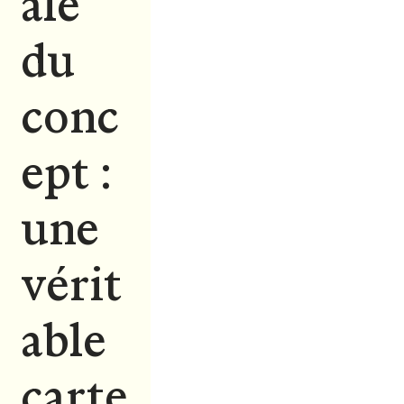
ale
du
conc
ept :
une
vérit
able
carte