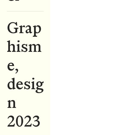
Grap
hism
e,
desig
n
2023