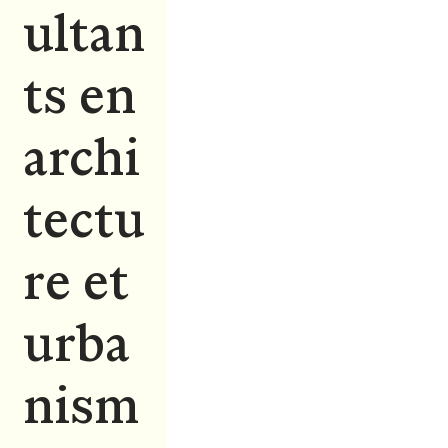
ultan
ts en
archi
tectu
re et
urba
nism